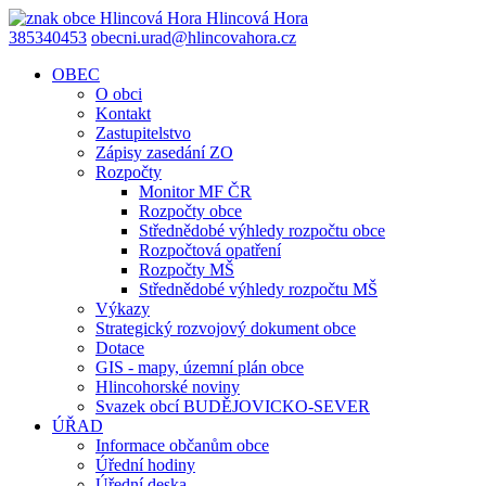
Hlincová
Hora
385340453
obecni.urad@hlincovahora.cz
OBEC
O obci
Kontakt
Zastupitelstvo
Zápisy zasedání ZO
Rozpočty
Monitor MF ČR
Rozpočty obce
Střednědobé výhledy rozpočtu obce
Rozpočtová opatření
Rozpočty MŠ
Střednědobé výhledy rozpočtu MŠ
Výkazy
Strategický rozvojový dokument obce
Dotace
GIS - mapy, územní plán obce
Hlincohorské noviny
Svazek obcí BUDĚJOVICKO-SEVER
ÚŘAD
Informace občanům obce
Úřední hodiny
Úřední deska