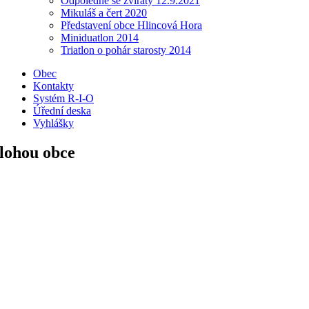
Odpoledne se zvířaty 12.9.2021
Mikuláš a čert 2020
Představení obce Hlincová Hora
Miniduatlon 2014
Triatlon o pohár starosty 2014
Obec
Kontakty
Systém R-I-O
Úřední deska
Vyhlášky