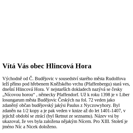
Vítá Vás obec Hlincová Hora
Východně od Č. Budějovic v sousedství starého města Rudolfova
leží přímo pod hřebenem Kněžského vrchu (Pfaffenbergu) stará ves,
dnešní Hlincová Hora. V nejstarších dokladech nazývá se česky
„Nícovou horou“ , německy Pfaffendorf. Už k roku 1398 je v Liber
losungarum města Budějovic Českých na fol. 72 veden jako
zdaněný občan budějovský jakýsi Paulus z Nyczowyhory. Byl
zdaněn na 1/2 kopy a je pak veden v knize až do let 1401-1407, v
jejichž období se ztrácí (byl škrtnut ze seznamu). Název vsi by
ukazoval, že ves byla založena nějakým Nícem. Pro XIII. Století je
jméno Níc a Nicek doloženo.