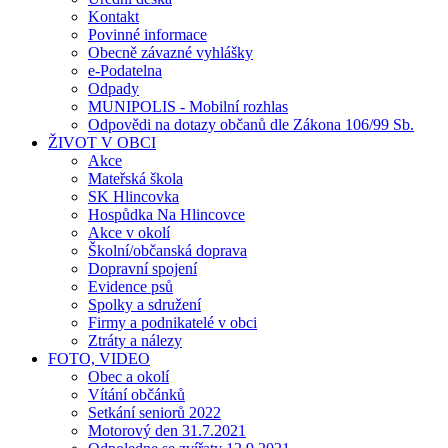
Kontakt
Povinné informace
Obecně závazné vyhlášky
e-Podatelna
Odpady
MUNIPOLIS - Mobilní rozhlas
Odpovědi na dotazy občanů dle Zákona 106/99 Sb.
ŽIVOT V OBCI
Akce
Mateřská škola
SK Hlincovka
Hospůdka Na Hlincovce
Akce v okolí
Školní/občanská doprava
Dopravní spojení
Evidence psů
Spolky a sdružení
Firmy a podnikatelé v obci
Ztráty a nálezy
FOTO, VIDEO
Obec a okolí
Vítání občánků
Setkání seniorů 2022
Motorový den 31.7.2021