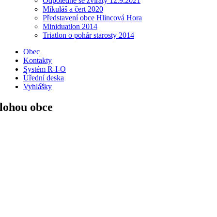
Odpoledne se zvířaty 12.9.2021
Mikuláš a čert 2020
Představení obce Hlincová Hora
Miniduatlon 2014
Triatlon o pohár starosty 2014
Obec
Kontakty
Systém R-I-O
Úřední deska
Vyhlášky