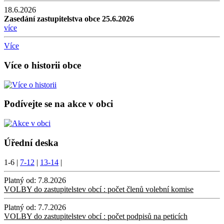
18.6.2026
Zasedání zastupitelstva obce 25.6.2026
více
Více
Více o historii obce
Podívejte se na akce v obci
Úřední deska
1-6
|
7-12
|
13-14
|
Platný od:
7.8.2026
VOLBY do zastupitelstev obcí : počet členů volební komise
Platný od:
7.7.2026
VOLBY do zastupitelstev obcí : počet podpisů na peticích