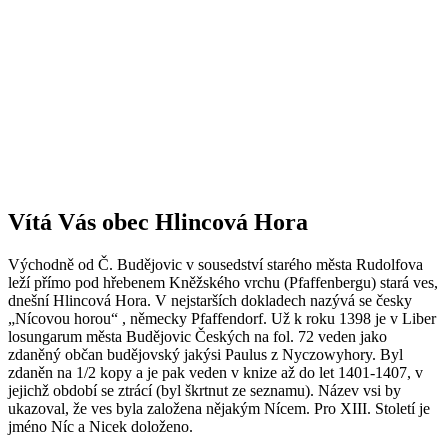
Vítá Vás obec Hlincová Hora
Východně od Č. Budějovic v sousedství starého města Rudolfova
leží přímo pod hřebenem Kněžského vrchu (Pfaffenbergu) stará ves,
dnešní Hlincová Hora. V nejstarších dokladech nazývá se česky
„Nícovou horou“ , německy Pfaffendorf. Už k roku 1398 je v Liber
losungarum města Budějovic Českých na fol. 72 veden jako
zdaněný občan budějovský jakýsi Paulus z Nyczowyhory. Byl
zdaněn na 1/2 kopy a je pak veden v knize až do let 1401-1407, v
jejichž období se ztrácí (byl škrtnut ze seznamu). Název vsi by
ukazoval, že ves byla založena nějakým Nícem. Pro XIII. Století je
jméno Níc a Nicek doloženo.