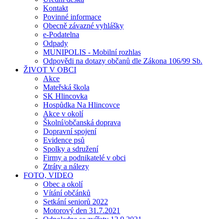
Kontakt
Povinné informace
Obecně závazné vyhlášky
e-Podatelna
Odpady
MUNIPOLIS - Mobilní rozhlas
Odpovědi na dotazy občanů dle Zákona 106/99 Sb.
ŽIVOT V OBCI
Akce
Mateřská škola
SK Hlincovka
Hospůdka Na Hlincovce
Akce v okolí
Školní/občanská doprava
Dopravní spojení
Evidence psů
Spolky a sdružení
Firmy a podnikatelé v obci
Ztráty a nálezy
FOTO, VIDEO
Obec a okolí
Vítání občánků
Setkání seniorů 2022
Motorový den 31.7.2021