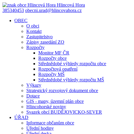
Hlincová
Hora
385340453
obecni.urad@hlincovahora.cz
OBEC
O obci
Kontakt
Zastupitelstvo
Zápisy zasedání ZO
Rozpočty
Monitor MF ČR
Rozpočty obce
Střednědobé výhledy rozpočtu obce
Rozpočtová opatření
Rozpočty MŠ
Střednědobé výhledy rozpočtu MŠ
Výkazy
Strategický rozvojový dokument obce
Dotace
GIS - mapy, územní plán obce
Hlincohorské noviny
Svazek obcí BUDĚJOVICKO-SEVER
ÚŘAD
Informace občanům obce
Úřední hodiny
Úřední deska