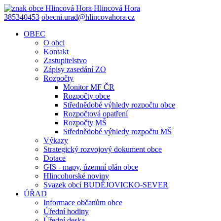
Hlincová
Hora
385340453
obecni.urad@hlincovahora.cz
OBEC
O obci
Kontakt
Zastupitelstvo
Zápisy zasedání ZO
Rozpočty
Monitor MF ČR
Rozpočty obce
Střednědobé výhledy rozpočtu obce
Rozpočtová opatření
Rozpočty MŠ
Střednědobé výhledy rozpočtu MŠ
Výkazy
Strategický rozvojový dokument obce
Dotace
GIS - mapy, územní plán obce
Hlincohorské noviny
Svazek obcí BUDĚJOVICKO-SEVER
ÚŘAD
Informace občanům obce
Úřední hodiny
Úřední deska