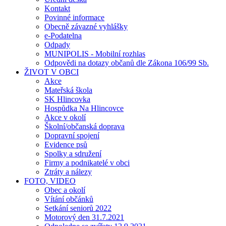
Kontakt
Povinné informace
Obecně závazné vyhlášky
e-Podatelna
Odpady
MUNIPOLIS - Mobilní rozhlas
Odpovědi na dotazy občanů dle Zákona 106/99 Sb.
ŽIVOT V OBCI
Akce
Mateřská škola
SK Hlincovka
Hospůdka Na Hlincovce
Akce v okolí
Školní/občanská doprava
Dopravní spojení
Evidence psů
Spolky a sdružení
Firmy a podnikatelé v obci
Ztráty a nálezy
FOTO, VIDEO
Obec a okolí
Vítání občánků
Setkání seniorů 2022
Motorový den 31.7.2021