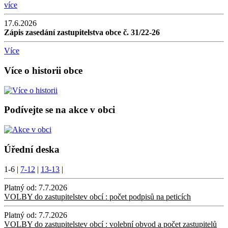
více
17.6.2026
Zápis zasedání zastupitelstva obce č. 31/22-26
Více
Více o historii obce
Podívejte se na akce v obci
Úřední deska
1-6
|
7-12
|
13-13
|
Platný od:
7.7.2026
VOLBY do zastupitelstev obcí : počet podpisů na peticích
Platný od:
7.7.2026
VOLBY do zastupitelstev obcí : volební obvod a počet zastupitelů