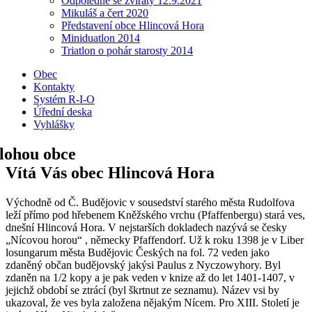
Odpoledne se zvířaty 12.9.2021
Mikuláš a čert 2020
Představení obce Hlincová Hora
Miniduatlon 2014
Triatlon o pohár starosty 2014
Obec
Kontakty
Systém R-I-O
Úřední deska
Vyhlášky
Vítá Vás obec Hlincová Hora
Východně od Č. Budějovic v sousedství starého města Rudolfova
leží přímo pod hřebenem Kněžského vrchu (Pfaffenbergu) stará ves,
dnešní Hlincová Hora. V nejstarších dokladech nazývá se česky
„Nícovou horou“ , německy Pfaffendorf. Už k roku 1398 je v Liber
losungarum města Budějovic Českých na fol. 72 veden jako
zdaněný občan budějovský jakýsi Paulus z Nyczowyhory. Byl
zdaněn na 1/2 kopy a je pak veden v knize až do let 1401-1407, v
jejichž období se ztrácí (byl škrtnut ze seznamu). Název vsi by
ukazoval, že ves byla založena nějakým Nícem. Pro XIII. Století je