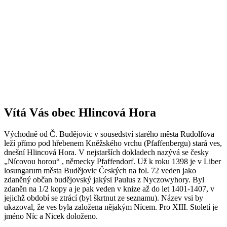
Vítá Vás obec Hlincová Hora
Východně od Č. Budějovic v sousedství starého města Rudolfova
leží přímo pod hřebenem Kněžského vrchu (Pfaffenbergu) stará ves,
dnešní Hlincová Hora. V nejstarších dokladech nazývá se česky
„Nícovou horou“ , německy Pfaffendorf. Už k roku 1398 je v Liber
losungarum města Budějovic Českých na fol. 72 veden jako
zdaněný občan budějovský jakýsi Paulus z Nyczowyhory. Byl
zdaněn na 1/2 kopy a je pak veden v knize až do let 1401-1407, v
jejichž období se ztrácí (byl škrtnut ze seznamu). Název vsi by
ukazoval, že ves byla založena nějakým Nícem. Pro XIII. Století je
jméno Níc a Nicek doloženo.