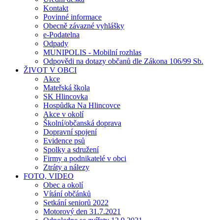
Kontakt
Povinné informace
Obecně závazné vyhlášky
e-Podatelna
Odpady
MUNIPOLIS - Mobilní rozhlas
Odpovědi na dotazy občanů dle Zákona 106/99 Sb.
ŽIVOT V OBCI
Akce
Mateřská škola
SK Hlincovka
Hospůdka Na Hlincovce
Akce v okolí
Školní/občanská doprava
Dopravní spojení
Evidence psů
Spolky a sdružení
Firmy a podnikatelé v obci
Ztráty a nálezy
FOTO, VIDEO
Obec a okolí
Vítání občánků
Setkání seniorů 2022
Motorový den 31.7.2021