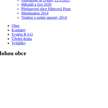
Odpoledne se zvířaty 12.9.2021
Mikuláš a čert 2020
Představení obce Hlincová Hora
Miniduatlon 2014
Triatlon o pohár starosty 2014
Obec
Kontakty
Systém R-I-O
Úřední deska
Vyhlášky