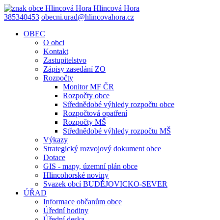
Hlincová
Hora
385340453
obecni.urad@hlincovahora.cz
OBEC
O obci
Kontakt
Zastupitelstvo
Zápisy zasedání ZO
Rozpočty
Monitor MF ČR
Rozpočty obce
Střednědobé výhledy rozpočtu obce
Rozpočtová opatření
Rozpočty MŠ
Střednědobé výhledy rozpočtu MŠ
Výkazy
Strategický rozvojový dokument obce
Dotace
GIS - mapy, územní plán obce
Hlincohorské noviny
Svazek obcí BUDĚJOVICKO-SEVER
ÚŘAD
Informace občanům obce
Úřední hodiny
Úřední deska