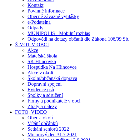
Kontakt
Povinné informace
Obecně závazné vyhlášky
e-Podatelna
Odpady
MUNIPOLIS - Mobilní rozhlas
Odpovědi na dotazy občanů dle Zákona 106/99 Sb.
ŽIVOT V OBCI
Akce
Mateřská škola
SK Hlincovka
Hospůdka Na Hlincovce
Akce v okolí
Školní/občanská doprava
Dopravní spojení
Evidence psů
Spolky a sdružení
Firmy a podnikatelé v obci
Ztráty a nálezy
FOTO, VIDEO
Obec a okolí
Vítání občánků
Setkání seniorů 2022
Motorový den 31.7.2021