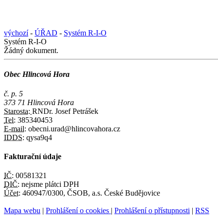
výchozí
-
ÚŘAD
-
Systém R-I-O
Systém R-I-O
Žádný dokument.
Obec Hlincová Hora
č. p. 5
373 71 Hlincová Hora
Starosta:
RNDr. Josef Petrášek
Tel:
385340453
E-mail:
obecni.urad@hlincovahora.cz
IDDS:
qysa9q4
Fakturační údaje
IČ:
00581321
DIČ:
nejsme plátci DPH
Účet:
460947/0300, ČSOB, a.s. České Budějovice
Mapa webu
|
Prohlášení o cookies
|
Prohlášení o přístupnosti
|
RSS