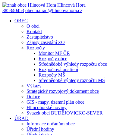
Hlincová
Hora
385340453
obecni.urad@hlincovahora.cz
OBEC
O obci
Kontakt
Zastupitelstvo
Zápisy zasedání ZO
Rozpočty
Monitor MF ČR
Rozpočty obce
Střednědobé výhledy rozpočtu obce
Rozpočtová opatření
Rozpočty MŠ
Střednědobé výhledy rozpočtu MŠ
Výkazy
Strategický rozvojový dokument obce
Dotace
GIS - mapy, územní plán obce
Hlincohorské noviny
Svazek obcí BUDĚJOVICKO-SEVER
ÚŘAD
Informace občanům obce
Úřední hodiny
Úřední deska