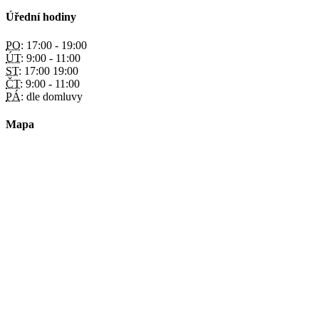
Úřední hodiny
PO:
17:00 - 19:00
ÚT:
9:00 - 11:00
ST:
17:00 19:00
ČT:
9:00 - 11:00
PÁ:
dle domluvy
Mapa