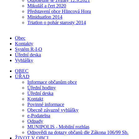
Odpoledne se zvířaty 12.9.2021
Mikuláš a čert 2020
Představení obce Hlincová Hora
Miniduatlon 2014
Triatlon o pohár starosty 2014
Obec
Kontakty
Systém R-I-O
Úřední deska
Vyhlášky
OBEC
ÚŘAD
Informace občanům obce
Úřední hodiny
Úřední deska
Kontakt
Povinné informace
Obecně závazné vyhlášky
e-Podatelna
Odpady
MUNIPOLIS - Mobilní rozhlas
Odpovědi na dotazy občanů dle Zákona 106/99 Sb.
ŽIVOT V OBCI