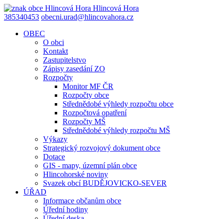
Hlincová
Hora
385340453
obecni.urad@hlincovahora.cz
OBEC
O obci
Kontakt
Zastupitelstvo
Zápisy zasedání ZO
Rozpočty
Monitor MF ČR
Rozpočty obce
Střednědobé výhledy rozpočtu obce
Rozpočtová opatření
Rozpočty MŠ
Střednědobé výhledy rozpočtu MŠ
Výkazy
Strategický rozvojový dokument obce
Dotace
GIS - mapy, územní plán obce
Hlincohorské noviny
Svazek obcí BUDĚJOVICKO-SEVER
ÚŘAD
Informace občanům obce
Úřední hodiny
Úřední deska