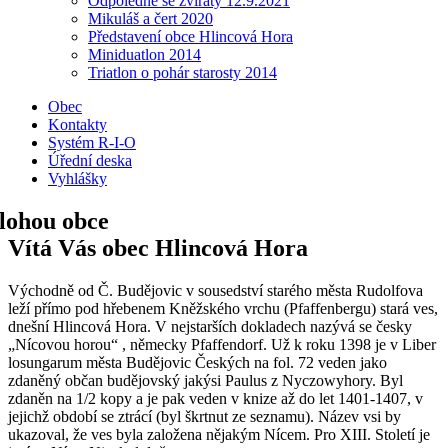
Odpoledne se zvířaty 12.9.2021
Mikuláš a čert 2020
Představení obce Hlincová Hora
Miniduatlon 2014
Triatlon o pohár starosty 2014
Obec
Kontakty
Systém R-I-O
Úřední deska
Vyhlášky
Vítá Vás obec Hlincová Hora
Východně od Č. Budějovic v sousedství starého města Rudolfova
leží přímo pod hřebenem Kněžského vrchu (Pfaffenbergu) stará ves,
dnešní Hlincová Hora. V nejstarších dokladech nazývá se česky
„Nícovou horou“ , německy Pfaffendorf. Už k roku 1398 je v Liber
losungarum města Budějovic Českých na fol. 72 veden jako
zdaněný občan budějovský jakýsi Paulus z Nyczowyhory. Byl
zdaněn na 1/2 kopy a je pak veden v knize až do let 1401-1407, v
jejichž období se ztrácí (byl škrtnut ze seznamu). Název vsi by
ukazoval, že ves byla založena nějakým Nícem. Pro XIII. Století je