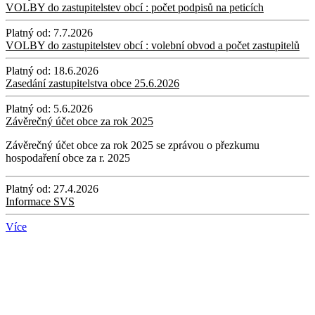
VOLBY do zastupitelstev obcí : počet podpisů na peticích
Platný od:
7.7.2026
VOLBY do zastupitelstev obcí : volební obvod a počet zastupitelů
Platný od:
18.6.2026
Zasedání zastupitelstva obce 25.6.2026
Platný od:
5.6.2026
Závěrečný účet obce za rok 2025
Závěrečný účet obce za rok 2025 se zprávou o přezkumu
hospodaření obce za r. 2025
Platný od:
27.4.2026
Informace SVS
Více