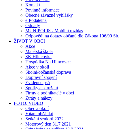
Kontakt
Povinné informace
Obecně závazné vyhlášky
e-Podatelna
Odpady
MUNIPOLIS - Mobilní rozhlas
Odpovědi na dotazy občanů dle Zákona 106/99 Sb.
ŽIVOT V OBCI
Akce
Mateřská škola
SK Hlincovka
Hospůdka Na Hlincovce
Akce v okolí
Školní/občanská doprava
Dopravní spojení
Evidence psů
Spolky a sdružení
Firmy a podnikatelé v obci
Ztráty a nálezy
FOTO, VIDEO
Obec a okolí
Vítání občánků
Setkání seniorů 2022
Motorový den 31.7.2021