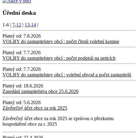
Úřední deska
1-6
|
7-12
|
13-14
|
Platný od:
7.8.2026
VOLBY do zastupitelstev obcí : počet členů volební komise
Platný od:
7.7.2026
VOLBY do zastupitelstev obcí : počet podpisů na peticích
Platný od:
7.7.2026
VOLBY do zastupitelstev obcí : volební obvod a počet zastupitelů
Platný od:
18.6.2026
Zasedání zastupitelstva obce 25.6.2026
Platný od:
5.6.2026
Závěrečný účet obce za rok 2025
Závěrečný účet obce za rok 2025 se zprávou o přezkumu
hospodaření obce za r. 2025
Platný od:
27.4.2026