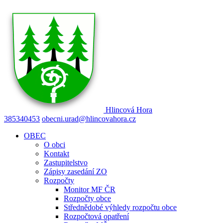
Hlincová
Hora
385340453
obecni.urad@hlincovahora.cz
OBEC
O obci
Kontakt
Zastupitelstvo
Zápisy zasedání ZO
Rozpočty
Monitor MF ČR
Rozpočty obce
Střednědobé výhledy rozpočtu obce
Rozpočtová opatření