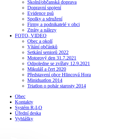
Školní/občanská doprava
Dopravní spojení
Evidence psů
Spolky a sdružení
Firmy a podnikatelé v obci
Ztráty a nálezy
FOTO, VIDEO
Obec a okolí
Vítání občánků
Setkání seniorů 2022
Motorový den 31.7.2021
Odpoledne se zvířaty 12.9.2021
Mikuláš a čert 2020
Představení obce Hlincová Hora
Miniduatlon 2014
Triatlon o pohár starosty 2014
Obec
Kontakty
Systém R-I-O
Úřední deska
Vyhlášky