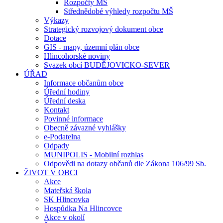
Rozpočty MŠ
Střednědobé výhledy rozpočtu MŠ
Výkazy
Strategický rozvojový dokument obce
Dotace
GIS - mapy, územní plán obce
Hlincohorské noviny
Svazek obcí BUDĚJOVICKO-SEVER
ÚŘAD
Informace občanům obce
Úřední hodiny
Úřední deska
Kontakt
Povinné informace
Obecně závazné vyhlášky
e-Podatelna
Odpady
MUNIPOLIS - Mobilní rozhlas
Odpovědi na dotazy občanů dle Zákona 106/99 Sb.
ŽIVOT V OBCI
Akce
Mateřská škola
SK Hlincovka
Hospůdka Na Hlincovce
Akce v okolí