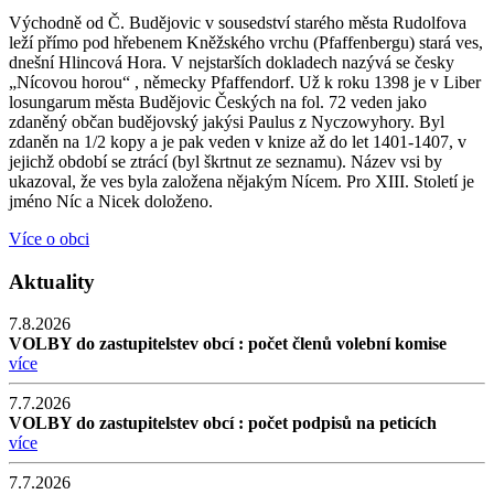
Východně od Č. Budějovic v sousedství starého města Rudolfova
leží přímo pod hřebenem Kněžského vrchu (Pfaffenbergu) stará ves,
dnešní Hlincová Hora. V nejstarších dokladech nazývá se česky
„Nícovou horou“ , německy Pfaffendorf. Už k roku 1398 je v Liber
losungarum města Budějovic Českých na fol. 72 veden jako
zdaněný občan budějovský jakýsi Paulus z Nyczowyhory. Byl
zdaněn na 1/2 kopy a je pak veden v knize až do let 1401-1407, v
jejichž období se ztrácí (byl škrtnut ze seznamu). Název vsi by
ukazoval, že ves byla založena nějakým Nícem. Pro XIII. Století je
jméno Níc a Nicek doloženo.
Více o obci
Aktuality
7.8.2026
VOLBY do zastupitelstev obcí : počet členů volební komise
více
7.7.2026
VOLBY do zastupitelstev obcí : počet podpisů na peticích
více
7.7.2026