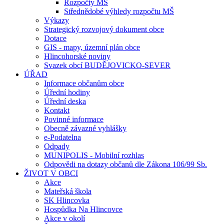
Rozpočty MŠ
Střednědobé výhledy rozpočtu MŠ
Výkazy
Strategický rozvojový dokument obce
Dotace
GIS - mapy, územní plán obce
Hlincohorské noviny
Svazek obcí BUDĚJOVICKO-SEVER
ÚŘAD
Informace občanům obce
Úřední hodiny
Úřední deska
Kontakt
Povinné informace
Obecně závazné vyhlášky
e-Podatelna
Odpady
MUNIPOLIS - Mobilní rozhlas
Odpovědi na dotazy občanů dle Zákona 106/99 Sb.
ŽIVOT V OBCI
Akce
Mateřská škola
SK Hlincovka
Hospůdka Na Hlincovce
Akce v okolí