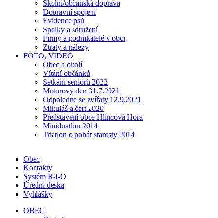
Školní/občanská doprava
Dopravní spojení
Evidence psů
Spolky a sdružení
Firmy a podnikatelé v obci
Ztráty a nálezy
FOTO, VIDEO
Obec a okolí
Vítání občánků
Setkání seniorů 2022
Motorový den 31.7.2021
Odpoledne se zvířaty 12.9.2021
Mikuláš a čert 2020
Představení obce Hlincová Hora
Miniduatlon 2014
Triatlon o pohár starosty 2014
Obec
Kontakty
Systém R-I-O
Úřední deska
Vyhlášky
OBEC