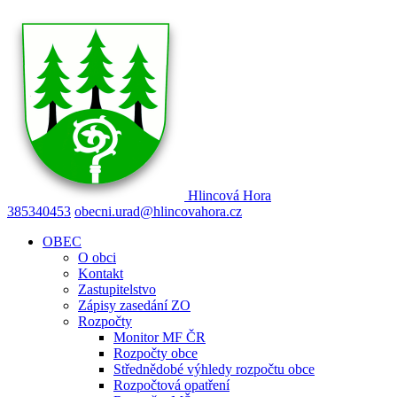
Hlincová
Hora
385340453
obecni.urad@hlincovahora.cz
OBEC
O obci
Kontakt
Zastupitelstvo
Zápisy zasedání ZO
Rozpočty
Monitor MF ČR
Rozpočty obce
Střednědobé výhledy rozpočtu obce
Rozpočtová opatření