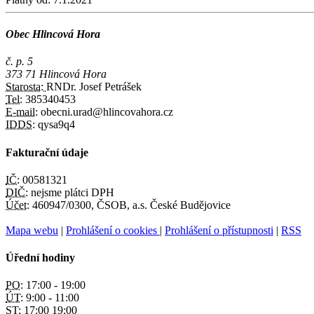
Obec Hlincová Hora
č. p. 5
373 71 Hlincová Hora
Starosta:
RNDr. Josef Petrášek
Tel:
385340453
E-mail:
obecni.urad@hlincovahora.cz
IDDS:
qysa9q4
Fakturační údaje
IČ:
00581321
DIČ:
nejsme plátci DPH
Účet:
460947/0300, ČSOB, a.s. České Budějovice
Mapa webu
|
Prohlášení o cookies
|
Prohlášení o přístupnosti
|
RSS
Úřední hodiny
PO:
17:00 - 19:00
ÚT:
9:00 - 11:00
ST:
17:00 19:00