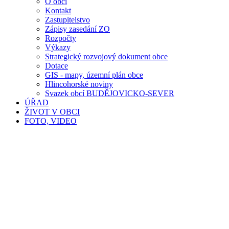
O obci
Kontakt
Zastupitelstvo
Zápisy zasedání ZO
Rozpočty
Výkazy
Strategický rozvojový dokument obce
Dotace
GIS - mapy, územní plán obce
Hlincohorské noviny
Svazek obcí BUDĚJOVICKO-SEVER
ÚŘAD
ŽIVOT V OBCI
FOTO, VIDEO