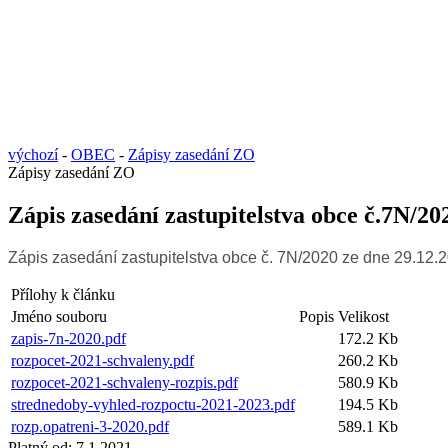
výchozí
-
OBEC
-
Zápisy zasedání ZO
Zápisy zasedání ZO
Zápis zasedání zastupitelstva obce č.7N/20
Zápis zasedání zastupitelstva obce č. 7N/2020 ze dne 29.12
Přílohy k článku
Jméno souboru
Popis
Velikost
zapis-7n-2020.pdf
172.2 Kb
rozpocet-2021-schvaleny.pdf
260.2 Kb
rozpocet-2021-schvaleny-rozpis.pdf
580.9 Kb
strednedoby-vyhled-rozpoctu-2021-2023.pdf
194.5 Kb
rozp.opatreni-3-2020.pdf
589.1 Kb
Platný od:
7.1.2021