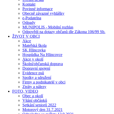
Kontakt
Povinné informace
Obecně závazné vyhlášky
e-Podatelna
Odpady
MUNIPOLIS - Mobilní rozhlas
Odpovědi na dotazy občanů dle Zákona 106/99 Sb.
ŽIVOT V OBCI
Akce
Mateřská škola
SK Hlincovka
Hospůdka Na Hlincovce
Akce v okolí
Školní/občanská doprava
Dopravní spojení
Evidence psů
Spolky a sdružení
Firmy a podnikatelé v obci
Ztráty a nálezy
FOTO, VIDEO
Obec a okolí
Vítání občánků
Setkání seniorů 2022
Motorový den 31.7.2021