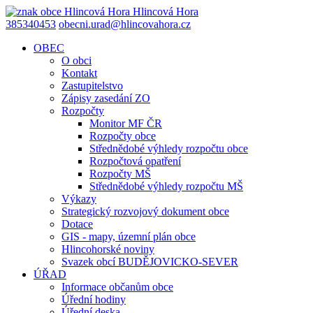
Hlincová
Hora
385340453
obecni.urad@hlincovahora.cz
OBEC
O obci
Kontakt
Zastupitelstvo
Zápisy zasedání ZO
Rozpočty
Monitor MF ČR
Rozpočty obce
Střednědobé výhledy rozpočtu obce
Rozpočtová opatření
Rozpočty MŠ
Střednědobé výhledy rozpočtu MŠ
Výkazy
Strategický rozvojový dokument obce
Dotace
GIS - mapy, územní plán obce
Hlincohorské noviny
Svazek obcí BUDĚJOVICKO-SEVER
ÚŘAD
Informace občanům obce
Úřední hodiny
Úřední deska