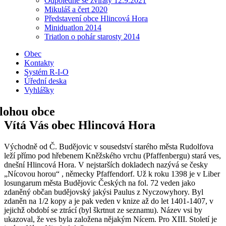
Odpoledne se zvířaty 12.9.2021
Mikuláš a čert 2020
Představení obce Hlincová Hora
Miniduatlon 2014
Triatlon o pohár starosty 2014
Obec
Kontakty
Systém R-I-O
Úřední deska
Vyhlášky
Vítá Vás obec Hlincová Hora
Východně od Č. Budějovic v sousedství starého města Rudolfova
leží přímo pod hřebenem Kněžského vrchu (Pfaffenbergu) stará ves,
dnešní Hlincová Hora. V nejstarších dokladech nazývá se česky
„Nícovou horou“ , německy Pfaffendorf. Už k roku 1398 je v Liber
losungarum města Budějovic Českých na fol. 72 veden jako
zdaněný občan budějovský jakýsi Paulus z Nyczowyhory. Byl
zdaněn na 1/2 kopy a je pak veden v knize až do let 1401-1407, v
jejichž období se ztrácí (byl škrtnut ze seznamu). Název vsi by
ukazoval, že ves byla založena nějakým Nícem. Pro XIII. Století je