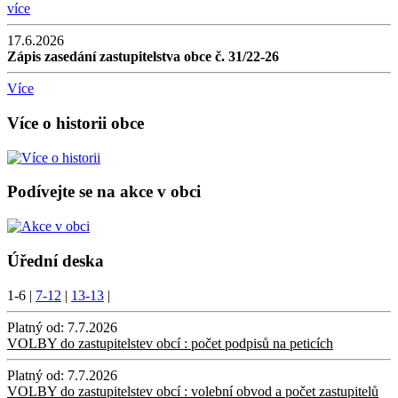
více
17.6.2026
Zápis zasedání zastupitelstva obce č. 31/22-26
Více
Více o historii obce
Podívejte se na akce v obci
Úřední deska
1-6
|
7-12
|
13-13
|
Platný od:
7.7.2026
VOLBY do zastupitelstev obcí : počet podpisů na peticích
Platný od:
7.7.2026
VOLBY do zastupitelstev obcí : volební obvod a počet zastupitelů