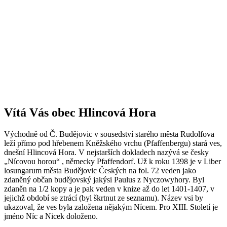
Vítá Vás obec Hlincová Hora
Východně od Č. Budějovic v sousedství starého města Rudolfova
leží přímo pod hřebenem Kněžského vrchu (Pfaffenbergu) stará ves,
dnešní Hlincová Hora. V nejstarších dokladech nazývá se česky
„Nícovou horou“ , německy Pfaffendorf. Už k roku 1398 je v Liber
losungarum města Budějovic Českých na fol. 72 veden jako
zdaněný občan budějovský jakýsi Paulus z Nyczowyhory. Byl
zdaněn na 1/2 kopy a je pak veden v knize až do let 1401-1407, v
jejichž období se ztrácí (byl škrtnut ze seznamu). Název vsi by
ukazoval, že ves byla založena nějakým Nícem. Pro XIII. Století je
jméno Níc a Nicek doloženo.