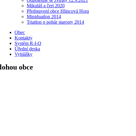
Odpoledne se zvířaty 12.9.2021
Mikuláš a čert 2020
Představení obce Hlincová Hora
Miniduatlon 2014
Triatlon o pohár starosty 2014
Obec
Kontakty
Systém R-I-O
Úřední deska
Vyhlášky