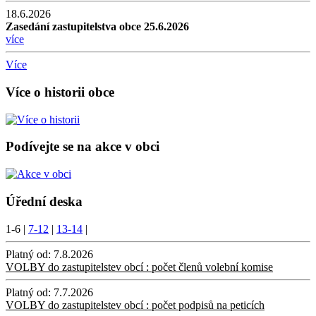
18.6.2026
Zasedání zastupitelstva obce 25.6.2026
více
Více
Více o historii obce
Podívejte se na akce v obci
Úřední deska
1-6
|
7-12
|
13-14
|
Platný od:
7.8.2026
VOLBY do zastupitelstev obcí : počet členů volební komise
Platný od:
7.7.2026
VOLBY do zastupitelstev obcí : počet podpisů na peticích