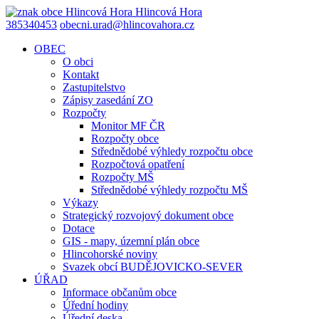
Hlincová
Hora
385340453
obecni.urad@hlincovahora.cz
OBEC
O obci
Kontakt
Zastupitelstvo
Zápisy zasedání ZO
Rozpočty
Monitor MF ČR
Rozpočty obce
Střednědobé výhledy rozpočtu obce
Rozpočtová opatření
Rozpočty MŠ
Střednědobé výhledy rozpočtu MŠ
Výkazy
Strategický rozvojový dokument obce
Dotace
GIS - mapy, územní plán obce
Hlincohorské noviny
Svazek obcí BUDĚJOVICKO-SEVER
ÚŘAD
Informace občanům obce
Úřední hodiny
Úřední deska