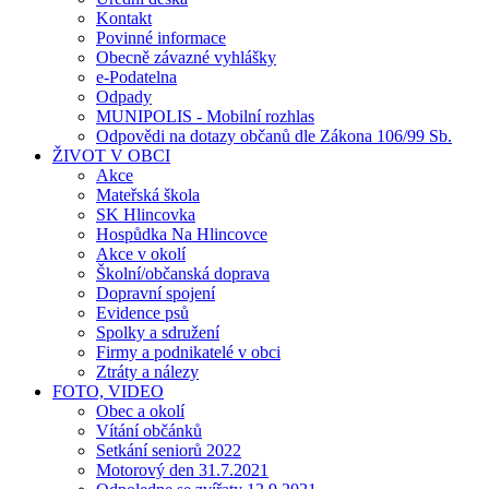
Kontakt
Povinné informace
Obecně závazné vyhlášky
e-Podatelna
Odpady
MUNIPOLIS - Mobilní rozhlas
Odpovědi na dotazy občanů dle Zákona 106/99 Sb.
ŽIVOT V OBCI
Akce
Mateřská škola
SK Hlincovka
Hospůdka Na Hlincovce
Akce v okolí
Školní/občanská doprava
Dopravní spojení
Evidence psů
Spolky a sdružení
Firmy a podnikatelé v obci
Ztráty a nálezy
FOTO, VIDEO
Obec a okolí
Vítání občánků
Setkání seniorů 2022
Motorový den 31.7.2021