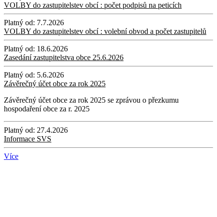
VOLBY do zastupitelstev obcí : počet podpisů na peticích
Platný od:
7.7.2026
VOLBY do zastupitelstev obcí : volební obvod a počet zastupitelů
Platný od:
18.6.2026
Zasedání zastupitelstva obce 25.6.2026
Platný od:
5.6.2026
Závěrečný účet obce za rok 2025
Závěrečný účet obce za rok 2025 se zprávou o přezkumu
hospodaření obce za r. 2025
Platný od:
27.4.2026
Informace SVS
Více