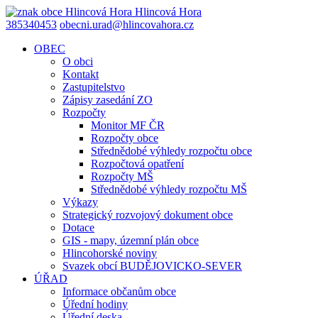
Hlincová
Hora
385340453
obecni.urad@hlincovahora.cz
OBEC
O obci
Kontakt
Zastupitelstvo
Zápisy zasedání ZO
Rozpočty
Monitor MF ČR
Rozpočty obce
Střednědobé výhledy rozpočtu obce
Rozpočtová opatření
Rozpočty MŠ
Střednědobé výhledy rozpočtu MŠ
Výkazy
Strategický rozvojový dokument obce
Dotace
GIS - mapy, územní plán obce
Hlincohorské noviny
Svazek obcí BUDĚJOVICKO-SEVER
ÚŘAD
Informace občanům obce
Úřední hodiny
Úřední deska