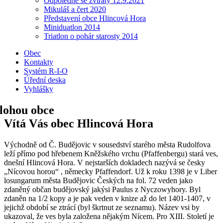
Odpoledne se zvířaty 12.9.2021
Mikuláš a čert 2020
Představení obce Hlincová Hora
Miniduatlon 2014
Triatlon o pohár starosty 2014
Obec
Kontakty
Systém R-I-O
Úřední deska
Vyhlášky
Vítá Vás obec Hlincová Hora
Východně od Č. Budějovic v sousedství starého města Rudolfova
leží přímo pod hřebenem Kněžského vrchu (Pfaffenbergu) stará ves,
dnešní Hlincová Hora. V nejstarších dokladech nazývá se česky
„Nícovou horou“ , německy Pfaffendorf. Už k roku 1398 je v Liber
losungarum města Budějovic Českých na fol. 72 veden jako
zdaněný občan budějovský jakýsi Paulus z Nyczowyhory. Byl
zdaněn na 1/2 kopy a je pak veden v knize až do let 1401-1407, v
jejichž období se ztrácí (byl škrtnut ze seznamu). Název vsi by
ukazoval, že ves byla založena nějakým Nícem. Pro XIII. Století je