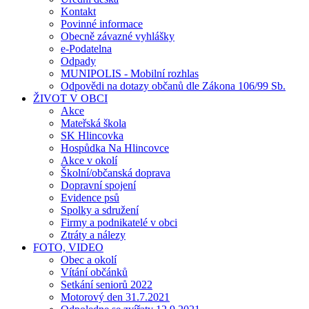
Kontakt
Povinné informace
Obecně závazné vyhlášky
e-Podatelna
Odpady
MUNIPOLIS - Mobilní rozhlas
Odpovědi na dotazy občanů dle Zákona 106/99 Sb.
ŽIVOT V OBCI
Akce
Mateřská škola
SK Hlincovka
Hospůdka Na Hlincovce
Akce v okolí
Školní/občanská doprava
Dopravní spojení
Evidence psů
Spolky a sdružení
Firmy a podnikatelé v obci
Ztráty a nálezy
FOTO, VIDEO
Obec a okolí
Vítání občánků
Setkání seniorů 2022
Motorový den 31.7.2021