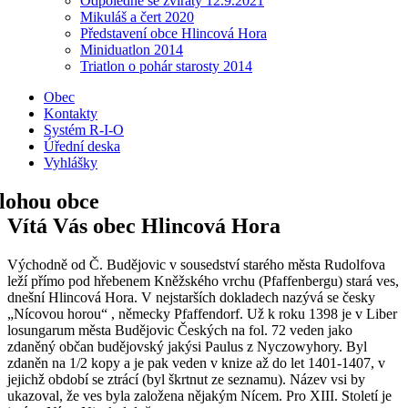
Odpoledne se zvířaty 12.9.2021
Mikuláš a čert 2020
Představení obce Hlincová Hora
Miniduatlon 2014
Triatlon o pohár starosty 2014
Obec
Kontakty
Systém R-I-O
Úřední deska
Vyhlášky
Vítá Vás obec Hlincová Hora
Východně od Č. Budějovic v sousedství starého města Rudolfova
leží přímo pod hřebenem Kněžského vrchu (Pfaffenbergu) stará ves,
dnešní Hlincová Hora. V nejstarších dokladech nazývá se česky
„Nícovou horou“ , německy Pfaffendorf. Už k roku 1398 je v Liber
losungarum města Budějovic Českých na fol. 72 veden jako
zdaněný občan budějovský jakýsi Paulus z Nyczowyhory. Byl
zdaněn na 1/2 kopy a je pak veden v knize až do let 1401-1407, v
jejichž období se ztrácí (byl škrtnut ze seznamu). Název vsi by
ukazoval, že ves byla založena nějakým Nícem. Pro XIII. Století je