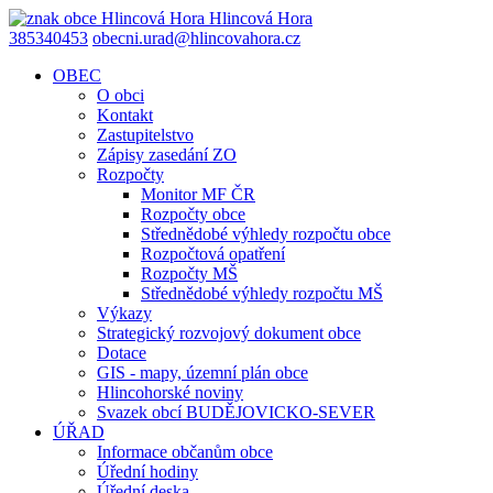
Hlincová
Hora
385340453
obecni.urad@hlincovahora.cz
OBEC
O obci
Kontakt
Zastupitelstvo
Zápisy zasedání ZO
Rozpočty
Monitor MF ČR
Rozpočty obce
Střednědobé výhledy rozpočtu obce
Rozpočtová opatření
Rozpočty MŠ
Střednědobé výhledy rozpočtu MŠ
Výkazy
Strategický rozvojový dokument obce
Dotace
GIS - mapy, územní plán obce
Hlincohorské noviny
Svazek obcí BUDĚJOVICKO-SEVER
ÚŘAD
Informace občanům obce
Úřední hodiny
Úřední deska