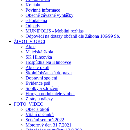
Kontakt
Povinné informace
Obecně závazné vyhlášky
e-Podatelna
Odpady
MUNIPOLIS - Mobilní rozhlas
Odpovědi na dotazy občanů dle Zákona 106/99 Sb.
ŽIVOT V OBCI
Akce
Mateřská škola
SK Hlincovka
Hospůdka Na Hlincovce
Akce v okolí
Školní/občanská doprava
Dopravní spojení
Evidence psů
Spolky a sdružení
Firmy a podnikatelé v obci
Ztráty a nálezy
FOTO, VIDEO
Obec a okolí
Vítání občánků
Setkání seniorů 2022
Motorový den 31.7.2021