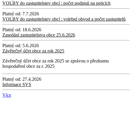
VOLBY do zastupitelstev obcí : počet podpisů na peticích
Platný od:
7.7.2026
VOLBY do zastupitelstev obcí : volební obvod a počet zastupitelů
Platný od:
18.6.2026
Zasedání zastupitelstva obce 25.6.2026
Platný od:
5.6.2026
Závěrečný účet obce za rok 2025
Závěrečný účet obce za rok 2025 se zprávou o přezkumu
hospodaření obce za r. 2025
Platný od:
27.4.2026
Informace SVS
Více