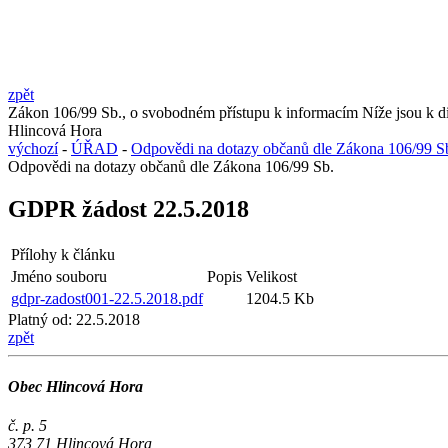
zpět
Zákon 106/99 Sb., o svobodném přístupu k informacím Níže jsou k dis
Hlincová Hora
výchozí
-
ÚŘAD
-
Odpovědi na dotazy občanů dle Zákona 106/99 S
Odpovědi na dotazy občanů dle Zákona 106/99 Sb.
GDPR žádost 22.5.2018
Přílohy k článku
Jméno souboru
Popis
Velikost
gdpr-zadost001-22.5.2018.pdf
1204.5 Kb
Platný od:
22.5.2018
zpět
Obec Hlincová Hora
č. p. 5
373 71 Hlincová Hora