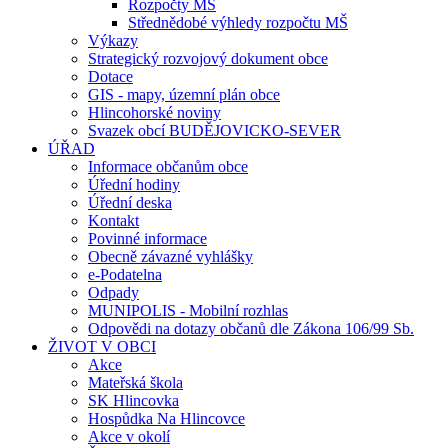
Rozpočty MŠ
Střednědobé výhledy rozpočtu MŠ
Výkazy
Strategický rozvojový dokument obce
Dotace
GIS - mapy, územní plán obce
Hlincohorské noviny
Svazek obcí BUDĚJOVICKO-SEVER
ÚŘAD
Informace občanům obce
Úřední hodiny
Úřední deska
Kontakt
Povinné informace
Obecně závazné vyhlášky
e-Podatelna
Odpady
MUNIPOLIS - Mobilní rozhlas
Odpovědi na dotazy občanů dle Zákona 106/99 Sb.
ŽIVOT V OBCI
Akce
Mateřská škola
SK Hlincovka
Hospůdka Na Hlincovce
Akce v okolí