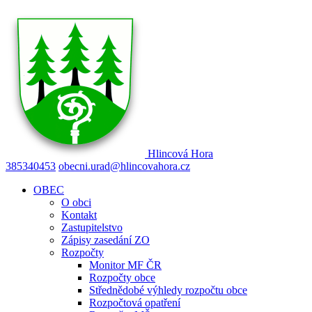
Hlincová
Hora
385340453
obecni.urad@hlincovahora.cz
OBEC
O obci
Kontakt
Zastupitelstvo
Zápisy zasedání ZO
Rozpočty
Monitor MF ČR
Rozpočty obce
Střednědobé výhledy rozpočtu obce
Rozpočtová opatření