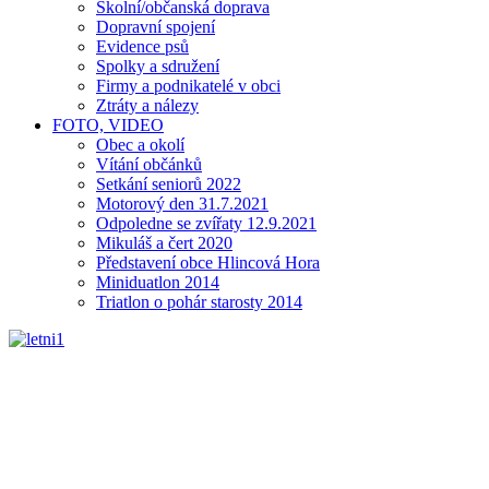
Školní/občanská doprava
Dopravní spojení
Evidence psů
Spolky a sdružení
Firmy a podnikatelé v obci
Ztráty a nálezy
FOTO, VIDEO
Obec a okolí
Vítání občánků
Setkání seniorů 2022
Motorový den 31.7.2021
Odpoledne se zvířaty 12.9.2021
Mikuláš a čert 2020
Představení obce Hlincová Hora
Miniduatlon 2014
Triatlon o pohár starosty 2014