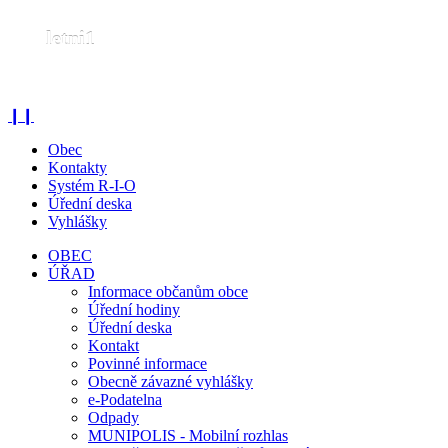
letni1
❙❙
Obec
Kontakty
Systém R-I-O
Úřední deska
Vyhlášky
OBEC
ÚŘAD
Informace občanům obce
Úřední hodiny
Úřední deska
Kontakt
Povinné informace
Obecně závazné vyhlášky
e-Podatelna
Odpady
MUNIPOLIS - Mobilní rozhlas