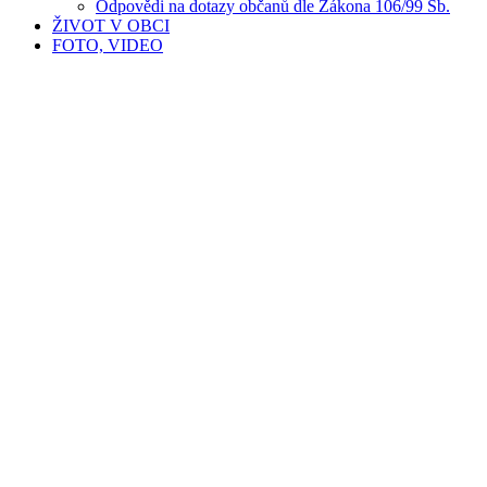
Odpovědi na dotazy občanů dle Zákona 106/99 Sb.
ŽIVOT V OBCI
FOTO, VIDEO