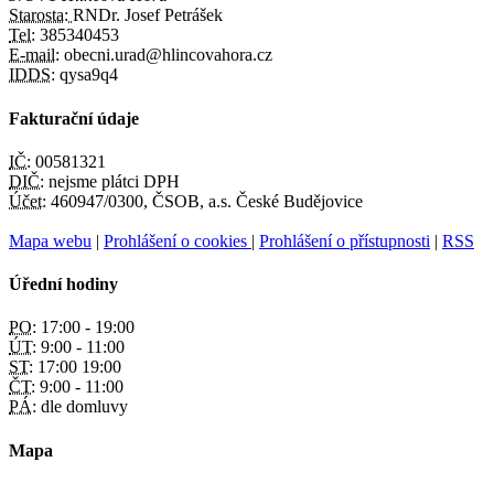
Starosta:
RNDr. Josef Petrášek
Tel:
385340453
E-mail:
obecni.urad@hlincovahora.cz
IDDS:
qysa9q4
Fakturační údaje
IČ:
00581321
DIČ:
nejsme plátci DPH
Účet:
460947/0300, ČSOB, a.s. České Budějovice
Mapa webu
|
Prohlášení o cookies
|
Prohlášení o přístupnosti
|
RSS
Úřední hodiny
PO:
17:00 - 19:00
ÚT:
9:00 - 11:00
ST:
17:00 19:00
ČT:
9:00 - 11:00
PÁ:
dle domluvy
Mapa