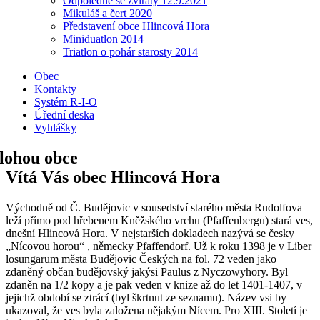
Odpoledne se zvířaty 12.9.2021
Mikuláš a čert 2020
Představení obce Hlincová Hora
Miniduatlon 2014
Triatlon o pohár starosty 2014
Obec
Kontakty
Systém R-I-O
Úřední deska
Vyhlášky
Vítá Vás obec Hlincová Hora
Východně od Č. Budějovic v sousedství starého města Rudolfova
leží přímo pod hřebenem Kněžského vrchu (Pfaffenbergu) stará ves,
dnešní Hlincová Hora. V nejstarších dokladech nazývá se česky
„Nícovou horou“ , německy Pfaffendorf. Už k roku 1398 je v Liber
losungarum města Budějovic Českých na fol. 72 veden jako
zdaněný občan budějovský jakýsi Paulus z Nyczowyhory. Byl
zdaněn na 1/2 kopy a je pak veden v knize až do let 1401-1407, v
jejichž období se ztrácí (byl škrtnut ze seznamu). Název vsi by
ukazoval, že ves byla založena nějakým Nícem. Pro XIII. Století je