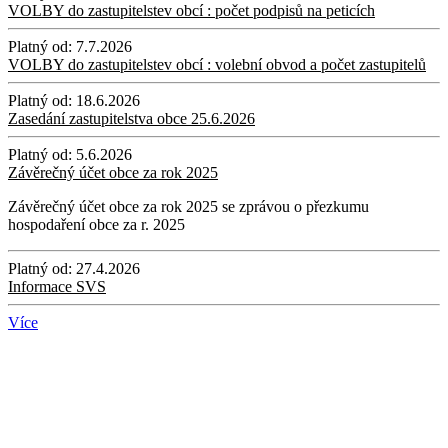
VOLBY do zastupitelstev obcí : počet podpisů na peticích
Platný od:
7.7.2026
VOLBY do zastupitelstev obcí : volební obvod a počet zastupitelů
Platný od:
18.6.2026
Zasedání zastupitelstva obce 25.6.2026
Platný od:
5.6.2026
Závěrečný účet obce za rok 2025
Závěrečný účet obce za rok 2025 se zprávou o přezkumu
hospodaření obce za r. 2025
Platný od:
27.4.2026
Informace SVS
Více