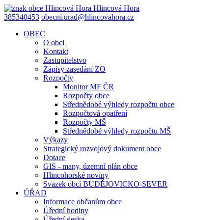
Hlincová
Hora
385340453
obecni.urad@hlincovahora.cz
OBEC
O obci
Kontakt
Zastupitelstvo
Zápisy zasedání ZO
Rozpočty
Monitor MF ČR
Rozpočty obce
Střednědobé výhledy rozpočtu obce
Rozpočtová opatření
Rozpočty MŠ
Střednědobé výhledy rozpočtu MŠ
Výkazy
Strategický rozvojový dokument obce
Dotace
GIS - mapy, územní plán obce
Hlincohorské noviny
Svazek obcí BUDĚJOVICKO-SEVER
ÚŘAD
Informace občanům obce
Úřední hodiny
Úřední deska