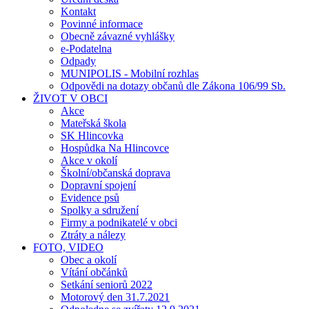
Kontakt
Povinné informace
Obecně závazné vyhlášky
e-Podatelna
Odpady
MUNIPOLIS - Mobilní rozhlas
Odpovědi na dotazy občanů dle Zákona 106/99 Sb.
ŽIVOT V OBCI
Akce
Mateřská škola
SK Hlincovka
Hospůdka Na Hlincovce
Akce v okolí
Školní/občanská doprava
Dopravní spojení
Evidence psů
Spolky a sdružení
Firmy a podnikatelé v obci
Ztráty a nálezy
FOTO, VIDEO
Obec a okolí
Vítání občánků
Setkání seniorů 2022
Motorový den 31.7.2021