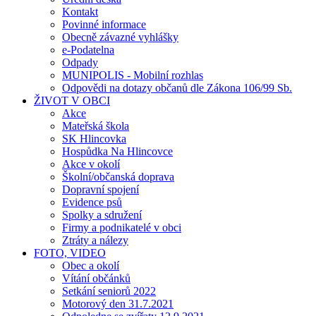
Kontakt
Povinné informace
Obecně závazné vyhlášky
e-Podatelna
Odpady
MUNIPOLIS - Mobilní rozhlas
Odpovědi na dotazy občanů dle Zákona 106/99 Sb.
ŽIVOT V OBCI
Akce
Mateřská škola
SK Hlincovka
Hospůdka Na Hlincovce
Akce v okolí
Školní/občanská doprava
Dopravní spojení
Evidence psů
Spolky a sdružení
Firmy a podnikatelé v obci
Ztráty a nálezy
FOTO, VIDEO
Obec a okolí
Vítání občánků
Setkání seniorů 2022
Motorový den 31.7.2021