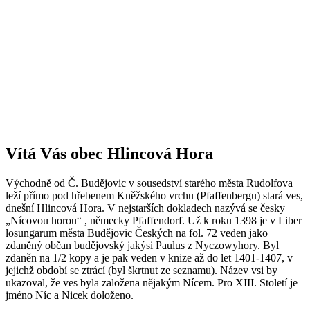
Vítá Vás obec Hlincová Hora
Východně od Č. Budějovic v sousedství starého města Rudolfova
leží přímo pod hřebenem Kněžského vrchu (Pfaffenbergu) stará ves,
dnešní Hlincová Hora. V nejstarších dokladech nazývá se česky
„Nícovou horou“ , německy Pfaffendorf. Už k roku 1398 je v Liber
losungarum města Budějovic Českých na fol. 72 veden jako
zdaněný občan budějovský jakýsi Paulus z Nyczowyhory. Byl
zdaněn na 1/2 kopy a je pak veden v knize až do let 1401-1407, v
jejichž období se ztrácí (byl škrtnut ze seznamu). Název vsi by
ukazoval, že ves byla založena nějakým Nícem. Pro XIII. Století je
jméno Níc a Nicek doloženo.