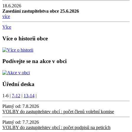
18.6.2026
Zasedání zastupitelstva obce 25.6.2026
více
Více
Více o historii obce
Podívejte se na akce v obci
Úřední deska
1-6
|
7-12
|
13-14
|
Platný od:
7.8.2026
VOLBY do zastupitelstev obcí : počet členů volební komise
Platný od:
7.7.2026
VOLBY do zastupitelstev obcí : počet podpisů na peticích