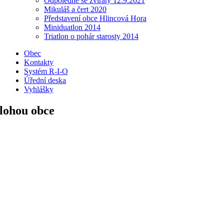
Odpoledne se zvířaty 12.9.2021
Mikuláš a čert 2020
Představení obce Hlincová Hora
Miniduatlon 2014
Triatlon o pohár starosty 2014
Obec
Kontakty
Systém R-I-O
Úřední deska
Vyhlášky