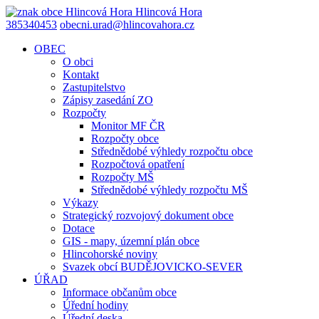
Hlincová
Hora
385340453
obecni.urad@hlincovahora.cz
OBEC
O obci
Kontakt
Zastupitelstvo
Zápisy zasedání ZO
Rozpočty
Monitor MF ČR
Rozpočty obce
Střednědobé výhledy rozpočtu obce
Rozpočtová opatření
Rozpočty MŠ
Střednědobé výhledy rozpočtu MŠ
Výkazy
Strategický rozvojový dokument obce
Dotace
GIS - mapy, územní plán obce
Hlincohorské noviny
Svazek obcí BUDĚJOVICKO-SEVER
ÚŘAD
Informace občanům obce
Úřední hodiny
Úřední deska