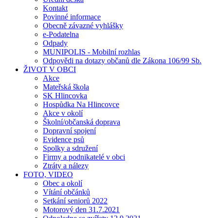
Kontakt
Povinné informace
Obecně závazné vyhlášky
e-Podatelna
Odpady
MUNIPOLIS - Mobilní rozhlas
Odpovědi na dotazy občanů dle Zákona 106/99 Sb.
ŽIVOT V OBCI
Akce
Mateřská škola
SK Hlincovka
Hospůdka Na Hlincovce
Akce v okolí
Školní/občanská doprava
Dopravní spojení
Evidence psů
Spolky a sdružení
Firmy a podnikatelé v obci
Ztráty a nálezy
FOTO, VIDEO
Obec a okolí
Vítání občánků
Setkání seniorů 2022
Motorový den 31.7.2021