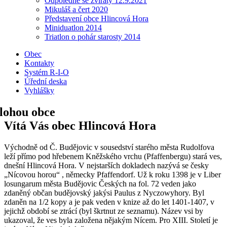
Odpoledne se zvířaty 12.9.2021
Mikuláš a čert 2020
Představení obce Hlincová Hora
Miniduatlon 2014
Triatlon o pohár starosty 2014
Obec
Kontakty
Systém R-I-O
Úřední deska
Vyhlášky
Vítá Vás obec Hlincová Hora
Východně od Č. Budějovic v sousedství starého města Rudolfova
leží přímo pod hřebenem Kněžského vrchu (Pfaffenbergu) stará ves,
dnešní Hlincová Hora. V nejstarších dokladech nazývá se česky
„Nícovou horou“ , německy Pfaffendorf. Už k roku 1398 je v Liber
losungarum města Budějovic Českých na fol. 72 veden jako
zdaněný občan budějovský jakýsi Paulus z Nyczowyhory. Byl
zdaněn na 1/2 kopy a je pak veden v knize až do let 1401-1407, v
jejichž období se ztrácí (byl škrtnut ze seznamu). Název vsi by
ukazoval, že ves byla založena nějakým Nícem. Pro XIII. Století je