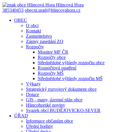
Hlincová
Hora
385340453
obecni.urad@hlincovahora.cz
OBEC
O obci
Kontakt
Zastupitelstvo
Zápisy zasedání ZO
Rozpočty
Monitor MF ČR
Rozpočty obce
Střednědobé výhledy rozpočtu obce
Rozpočtová opatření
Rozpočty MŠ
Střednědobé výhledy rozpočtu MŠ
Výkazy
Strategický rozvojový dokument obce
Dotace
GIS - mapy, územní plán obce
Hlincohorské noviny
Svazek obcí BUDĚJOVICKO-SEVER
ÚŘAD
Informace občanům obce
Úřední hodiny
Úřední deska