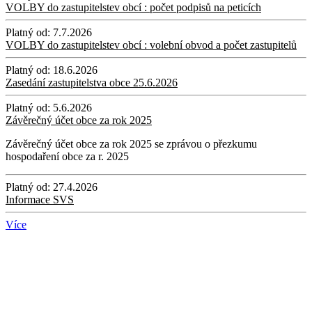
VOLBY do zastupitelstev obcí : počet podpisů na peticích
Platný od:
7.7.2026
VOLBY do zastupitelstev obcí : volební obvod a počet zastupitelů
Platný od:
18.6.2026
Zasedání zastupitelstva obce 25.6.2026
Platný od:
5.6.2026
Závěrečný účet obce za rok 2025
Závěrečný účet obce za rok 2025 se zprávou o přezkumu
hospodaření obce za r. 2025
Platný od:
27.4.2026
Informace SVS
Více