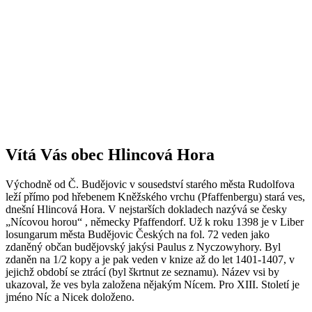
Vítá Vás obec Hlincová Hora
Východně od Č. Budějovic v sousedství starého města Rudolfova
leží přímo pod hřebenem Kněžského vrchu (Pfaffenbergu) stará ves,
dnešní Hlincová Hora. V nejstarších dokladech nazývá se česky
„Nícovou horou“ , německy Pfaffendorf. Už k roku 1398 je v Liber
losungarum města Budějovic Českých na fol. 72 veden jako
zdaněný občan budějovský jakýsi Paulus z Nyczowyhory. Byl
zdaněn na 1/2 kopy a je pak veden v knize až do let 1401-1407, v
jejichž období se ztrácí (byl škrtnut ze seznamu). Název vsi by
ukazoval, že ves byla založena nějakým Nícem. Pro XIII. Století je
jméno Níc a Nicek doloženo.