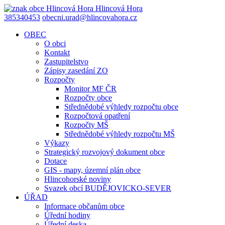
Hlincová
Hora
385340453
obecni.urad@hlincovahora.cz
OBEC
O obci
Kontakt
Zastupitelstvo
Zápisy zasedání ZO
Rozpočty
Monitor MF ČR
Rozpočty obce
Střednědobé výhledy rozpočtu obce
Rozpočtová opatření
Rozpočty MŠ
Střednědobé výhledy rozpočtu MŠ
Výkazy
Strategický rozvojový dokument obce
Dotace
GIS - mapy, územní plán obce
Hlincohorské noviny
Svazek obcí BUDĚJOVICKO-SEVER
ÚŘAD
Informace občanům obce
Úřední hodiny
Úřední deska