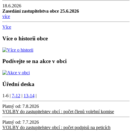
18.6.2026
Zasedání zastupitelstva obce 25.6.2026
více
Více
Více o historii obce
Podívejte se na akce v obci
Úřední deska
1-6
|
7-12
|
13-14
|
Platný od:
7.8.2026
VOLBY do zastupitelstev obcí : počet členů volební komise
Platný od:
7.7.2026
VOLBY do zastupitelstev obcí : počet podpisů na peticích