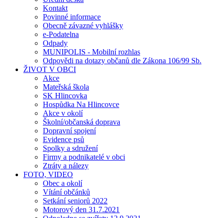
Kontakt
Povinné informace
Obecně závazné vyhlášky
e-Podatelna
Odpady
MUNIPOLIS - Mobilní rozhlas
Odpovědi na dotazy občanů dle Zákona 106/99 Sb.
ŽIVOT V OBCI
Akce
Mateřská škola
SK Hlincovka
Hospůdka Na Hlincovce
Akce v okolí
Školní/občanská doprava
Dopravní spojení
Evidence psů
Spolky a sdružení
Firmy a podnikatelé v obci
Ztráty a nálezy
FOTO, VIDEO
Obec a okolí
Vítání občánků
Setkání seniorů 2022
Motorový den 31.7.2021