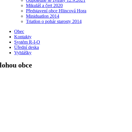
Odpoledne se zvířaty 12.9.2021
Mikuláš a čert 2020
Představení obce Hlincová Hora
Miniduatlon 2014
Triatlon o pohár starosty 2014
Obec
Kontakty
Systém R-I-O
Úřední deska
Vyhlášky