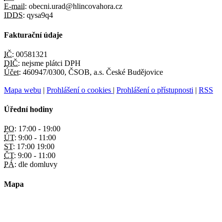
E-mail:
obecni.urad@hlincovahora.cz
IDDS:
qysa9q4
Fakturační údaje
IČ:
00581321
DIČ:
nejsme plátci DPH
Účet:
460947/0300, ČSOB, a.s. České Budějovice
Mapa webu
|
Prohlášení o cookies
|
Prohlášení o přístupnosti
|
RSS
Úřední hodiny
PO:
17:00 - 19:00
ÚT:
9:00 - 11:00
ST:
17:00 19:00
ČT:
9:00 - 11:00
PÁ:
dle domluvy
Mapa