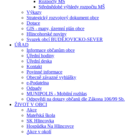
Rozpočty MŠ
Střednědobé výhledy rozpočtu MŠ
Výkazy
Strategický rozvojový dokument obce
Dotace
GIS - mapy, územní plán obce
Hlincohorské noviny
Svazek obcí BUDĚJOVICKO-SEVER
ÚŘAD
Informace občanům obce
Úřední hodiny
Úřední deska
Kontakt
Povinné informace
Obecně závazné vyhlášky
e-Podatelna
Odpady
MUNIPOLIS - Mobilní rozhlas
Odpovědi na dotazy občanů dle Zákona 106/99 Sb.
ŽIVOT V OBCI
Akce
Mateřská škola
SK Hlincovka
Hospůdka Na Hlincovce
Akce v okolí