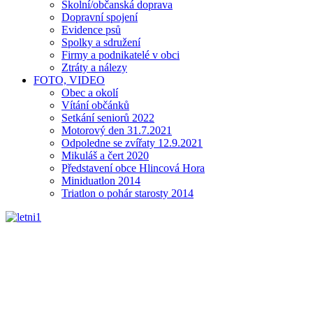
Školní/občanská doprava
Dopravní spojení
Evidence psů
Spolky a sdružení
Firmy a podnikatelé v obci
Ztráty a nálezy
FOTO, VIDEO
Obec a okolí
Vítání občánků
Setkání seniorů 2022
Motorový den 31.7.2021
Odpoledne se zvířaty 12.9.2021
Mikuláš a čert 2020
Představení obce Hlincová Hora
Miniduatlon 2014
Triatlon o pohár starosty 2014