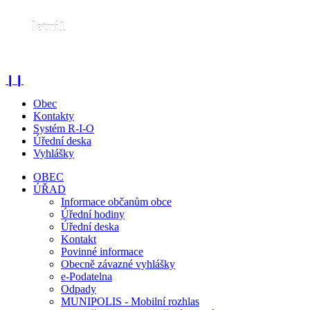
letni1
❙❙
Obec
Kontakty
Systém R-I-O
Úřední deska
Vyhlášky
OBEC
ÚŘAD
Informace občanům obce
Úřední hodiny
Úřední deska
Kontakt
Povinné informace
Obecně závazné vyhlášky
e-Podatelna
Odpady
MUNIPOLIS - Mobilní rozhlas