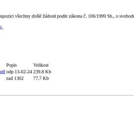
pozici všechny došlé žádosti podle zákona č. 106/1999 Sb., o svobodn
b.
Popis
Velikost
pdf
odp 13-02-24
239.8 Kb
zad 1302
77.7 Kb