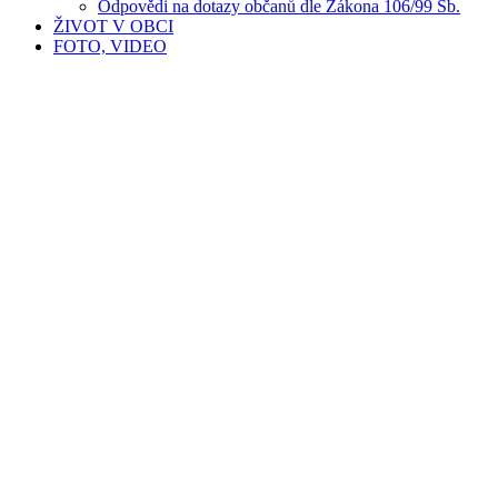
Odpovědi na dotazy občanů dle Zákona 106/99 Sb.
ŽIVOT V OBCI
FOTO, VIDEO