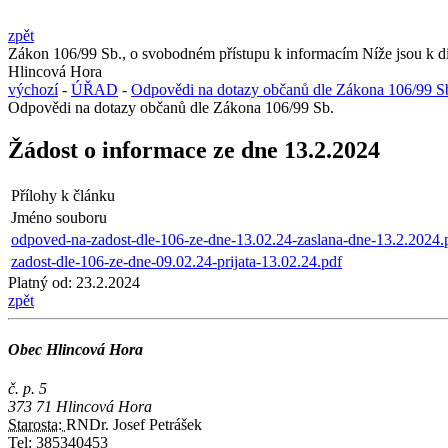
zpět
Zákon 106/99 Sb., o svobodném přístupu k informacím Níže jsou k dis
Hlincová Hora
výchozí
-
ÚŘAD
-
Odpovědi na dotazy občanů dle Zákona 106/99 S
Odpovědi na dotazy občanů dle Zákona 106/99 Sb.
Žádost o informace ze dne 13.2.2024
Přílohy k článku
Jméno souboru
odpoved-na-zadost-dle-106-ze-dne-13.02.24-zaslana-dne-13.2.2024.
zadost-dle-106-ze-dne-09.02.24-prijata-13.02.24.pdf
Platný od:
23.2.2024
zpět
Obec Hlincová Hora
č. p. 5
373 71 Hlincová Hora
Starosta:
RNDr. Josef Petrášek
Tel:
385340453