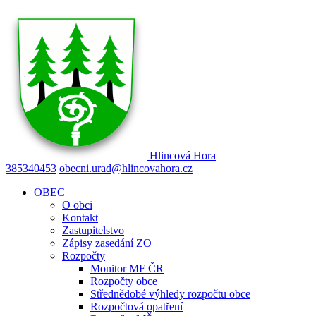
Hlincová
Hora
385340453
obecni.urad@hlincovahora.cz
OBEC
O obci
Kontakt
Zastupitelstvo
Zápisy zasedání ZO
Rozpočty
Monitor MF ČR
Rozpočty obce
Střednědobé výhledy rozpočtu obce
Rozpočtová opatření