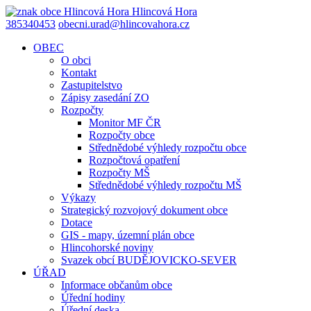
Hlincová
Hora
385340453
obecni.urad@hlincovahora.cz
OBEC
O obci
Kontakt
Zastupitelstvo
Zápisy zasedání ZO
Rozpočty
Monitor MF ČR
Rozpočty obce
Střednědobé výhledy rozpočtu obce
Rozpočtová opatření
Rozpočty MŠ
Střednědobé výhledy rozpočtu MŠ
Výkazy
Strategický rozvojový dokument obce
Dotace
GIS - mapy, územní plán obce
Hlincohorské noviny
Svazek obcí BUDĚJOVICKO-SEVER
ÚŘAD
Informace občanům obce
Úřední hodiny
Úřední deska