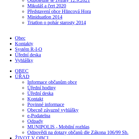
Odpoledne se zvířaty 12.9.2021
Mikuláš a čert 2020
Představení obce Hlincová Hora
Miniduatlon 2014
Triatlon o pohár starosty 2014
Obec
Kontakty
Systém R-I-O
Úřední deska
Vyhlášky
OBEC
ÚŘAD
Informace občanům obce
Úřední hodiny
Úřední deska
Kontakt
Povinné informace
Obecně závazné vyhlášky
e-Podatelna
Odpady
MUNIPOLIS - Mobilní rozhlas
Odpovědi na dotazy občanů dle Zákona 106/99 Sb.
ŽIVOT V OBCI