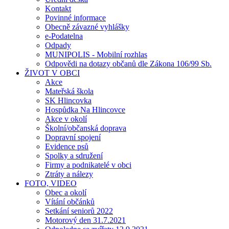
Kontakt
Povinné informace
Obecně závazné vyhlášky
e-Podatelna
Odpady
MUNIPOLIS - Mobilní rozhlas
Odpovědi na dotazy občanů dle Zákona 106/99 Sb.
ŽIVOT V OBCI
Akce
Mateřská škola
SK Hlincovka
Hospůdka Na Hlincovce
Akce v okolí
Školní/občanská doprava
Dopravní spojení
Evidence psů
Spolky a sdružení
Firmy a podnikatelé v obci
Ztráty a nálezy
FOTO, VIDEO
Obec a okolí
Vítání občánků
Setkání seniorů 2022
Motorový den 31.7.2021