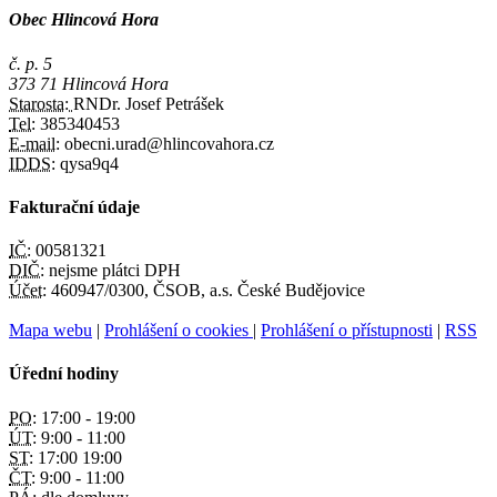
Obec Hlincová Hora
č. p. 5
373 71 Hlincová Hora
Starosta:
RNDr. Josef Petrášek
Tel:
385340453
E-mail:
obecni.urad@hlincovahora.cz
IDDS:
qysa9q4
Fakturační údaje
IČ:
00581321
DIČ:
nejsme plátci DPH
Účet:
460947/0300, ČSOB, a.s. České Budějovice
Mapa webu
|
Prohlášení o cookies
|
Prohlášení o přístupnosti
|
RSS
Úřední hodiny
PO:
17:00 - 19:00
ÚT:
9:00 - 11:00
ST:
17:00 19:00
ČT:
9:00 - 11:00