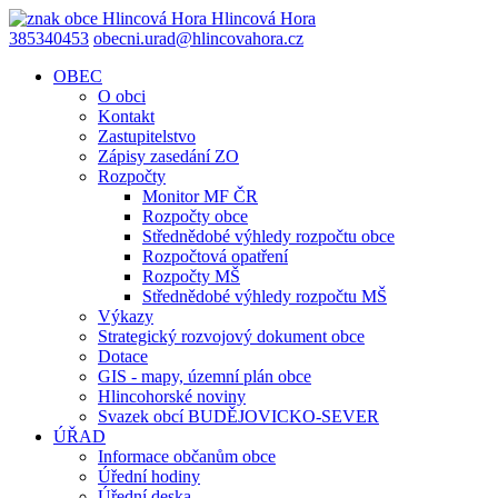
Hlincová
Hora
385340453
obecni.urad@hlincovahora.cz
OBEC
O obci
Kontakt
Zastupitelstvo
Zápisy zasedání ZO
Rozpočty
Monitor MF ČR
Rozpočty obce
Střednědobé výhledy rozpočtu obce
Rozpočtová opatření
Rozpočty MŠ
Střednědobé výhledy rozpočtu MŠ
Výkazy
Strategický rozvojový dokument obce
Dotace
GIS - mapy, územní plán obce
Hlincohorské noviny
Svazek obcí BUDĚJOVICKO-SEVER
ÚŘAD
Informace občanům obce
Úřední hodiny
Úřední deska