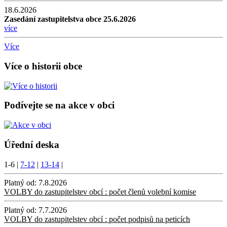
18.6.2026
Zasedání zastupitelstva obce 25.6.2026
více
Více
Více o historii obce
Podívejte se na akce v obci
Úřední deska
1-6
|
7-12
|
13-14
|
Platný od:
7.8.2026
VOLBY do zastupitelstev obcí : počet členů volební komise
Platný od:
7.7.2026
VOLBY do zastupitelstev obcí : počet podpisů na peticích