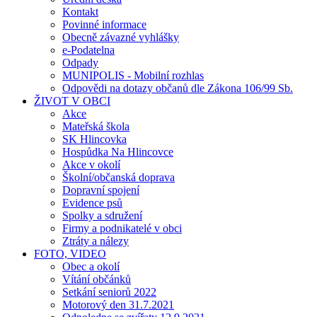
Kontakt
Povinné informace
Obecně závazné vyhlášky
e-Podatelna
Odpady
MUNIPOLIS - Mobilní rozhlas
Odpovědi na dotazy občanů dle Zákona 106/99 Sb.
ŽIVOT V OBCI
Akce
Mateřská škola
SK Hlincovka
Hospůdka Na Hlincovce
Akce v okolí
Školní/občanská doprava
Dopravní spojení
Evidence psů
Spolky a sdružení
Firmy a podnikatelé v obci
Ztráty a nálezy
FOTO, VIDEO
Obec a okolí
Vítání občánků
Setkání seniorů 2022
Motorový den 31.7.2021