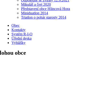
Odpoledne se zvířaty 12.9.2021
Mikuláš a čert 2020
Představení obce Hlincová Hora
Miniduatlon 2014
Triatlon o pohár starosty 2014
Obec
Kontakty
Systém R-I-O
Úřední deska
Vyhlášky