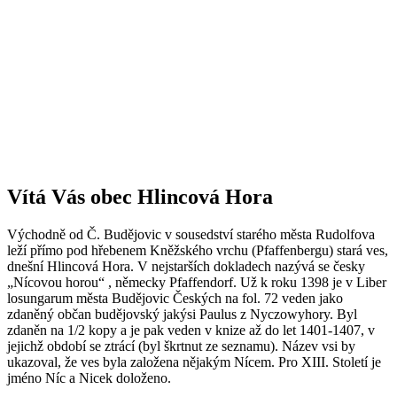
Vítá Vás obec Hlincová Hora
Východně od Č. Budějovic v sousedství starého města Rudolfova
leží přímo pod hřebenem Kněžského vrchu (Pfaffenbergu) stará ves,
dnešní Hlincová Hora. V nejstarších dokladech nazývá se česky
„Nícovou horou“ , německy Pfaffendorf. Už k roku 1398 je v Liber
losungarum města Budějovic Českých na fol. 72 veden jako
zdaněný občan budějovský jakýsi Paulus z Nyczowyhory. Byl
zdaněn na 1/2 kopy a je pak veden v knize až do let 1401-1407, v
jejichž období se ztrácí (byl škrtnut ze seznamu). Název vsi by
ukazoval, že ves byla založena nějakým Nícem. Pro XIII. Století je
jméno Níc a Nicek doloženo.