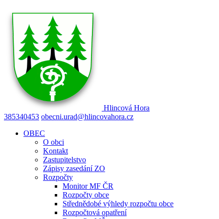
Hlincová
Hora
385340453
obecni.urad@hlincovahora.cz
OBEC
O obci
Kontakt
Zastupitelstvo
Zápisy zasedání ZO
Rozpočty
Monitor MF ČR
Rozpočty obce
Střednědobé výhledy rozpočtu obce
Rozpočtová opatření