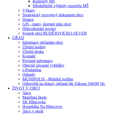
Rozpočty MŠ
Střednědobé výhledy rozpočtu MŠ
Výkazy
Strategický rozvojový dokument obce
Dotace
GIS - mapy, územní plán obce
Hlincohorské noviny
Svazek obcí BUDĚJOVICKO-SEVER
ÚŘAD
Informace občanům obce
Úřední hodiny
Úřední deska
Kontakt
Povinné informace
Obecně závazné vyhlášky
e-Podatelna
Odpady
MUNIPOLIS - Mobilní rozhlas
Odpovědi na dotazy občanů dle Zákona 106/99 Sb.
ŽIVOT V OBCI
Akce
Mateřská škola
SK Hlincovka
Hospůdka Na Hlincovce
Akce v okolí