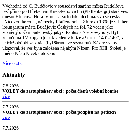
Východně od Č. Budějovic v sousedství starého města Rudolfova
leží přímo pod hřebenem Kněžského vrchu (Pfaffenbergu) stará ves,
dnešní Hlincová Hora. V nejstarších dokladech nazývá se česky
„Nícovou horou“ , německy Pfaffendorf. Už k roku 1398 je v Liber
losungarum města Budějovic Českých na fol. 72 veden jako
zdaněný občan budějovský jakýsi Paulus z Nyczowyhory. Byl
zdaněn na 1/2 kopy a je pak veden v knize až do let 1401-1407, v
jejichž období se ztrácí (byl škrtnut ze seznamu). Název vsi by
ukazoval, že ves byla založena nějakým Nícem. Pro XIII. Století je
jméno Níc a Nicek doloženo.
Více o obci
Aktuality
7.8.2026
VOLBY do zastupitelstev obcí : počet členů volební komise
více
7.7.2026
VOLBY do zastupitelstev obcí : počet podpisů na peticích
více
7.7.2026