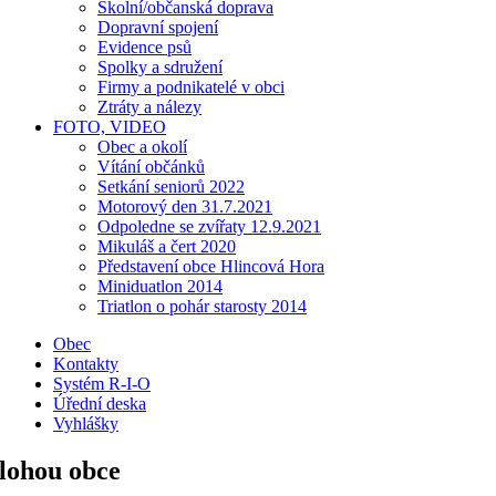
Školní/občanská doprava
Dopravní spojení
Evidence psů
Spolky a sdružení
Firmy a podnikatelé v obci
Ztráty a nálezy
FOTO, VIDEO
Obec a okolí
Vítání občánků
Setkání seniorů 2022
Motorový den 31.7.2021
Odpoledne se zvířaty 12.9.2021
Mikuláš a čert 2020
Představení obce Hlincová Hora
Miniduatlon 2014
Triatlon o pohár starosty 2014
Obec
Kontakty
Systém R-I-O
Úřední deska
Vyhlášky