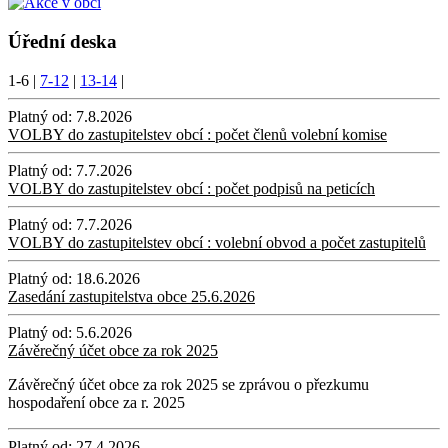
Úřední deska
1-6
|
7-12
|
13-14
|
Platný od:
7.8.2026
VOLBY do zastupitelstev obcí : počet členů volební komise
Platný od:
7.7.2026
VOLBY do zastupitelstev obcí : počet podpisů na peticích
Platný od:
7.7.2026
VOLBY do zastupitelstev obcí : volební obvod a počet zastupitelů
Platný od:
18.6.2026
Zasedání zastupitelstva obce 25.6.2026
Platný od:
5.6.2026
Závěrečný účet obce za rok 2025
Závěrečný účet obce za rok 2025 se zprávou o přezkumu
hospodaření obce za r. 2025
Platný od:
27.4.2026